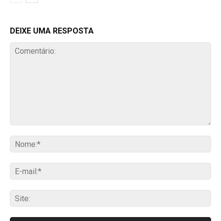
DEIXE UMA RESPOSTA
Comentário:
No
E-
mai
Sit