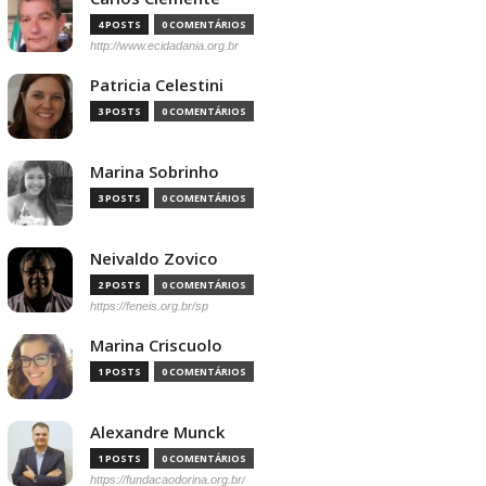
4 POSTS
0 COMENTÁRIOS
http://www.ecidadania.org.br
Patricia Celestini
3 POSTS
0 COMENTÁRIOS
Marina Sobrinho
3 POSTS
0 COMENTÁRIOS
Neivaldo Zovico
2 POSTS
0 COMENTÁRIOS
https://feneis.org.br/sp
Marina Criscuolo
1 POSTS
0 COMENTÁRIOS
Alexandre Munck
1 POSTS
0 COMENTÁRIOS
https://fundacaodorina.org.br/