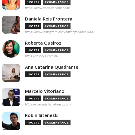
1 POSTS
0 COMENTÁRIOS
https://www.portalacesse.com/
Daniela Reis Frontera
1 POSTS
0 COMENTÁRIOS
https://www.instagram.com/enxergandoofuturo/
Roberta Queiroz
1 POSTS
0 COMENTÁRIOS
https://studiojs.com.br/
Ana Catarina Quadrante
1 POSTS
0 COMENTÁRIOS
Marcelo Vitoriano
1 POSTS
0 COMENTÁRIOS
https://specialisternebrasil.com/
Robin Siteneski
1 POSTS
0 COMENTÁRIOS