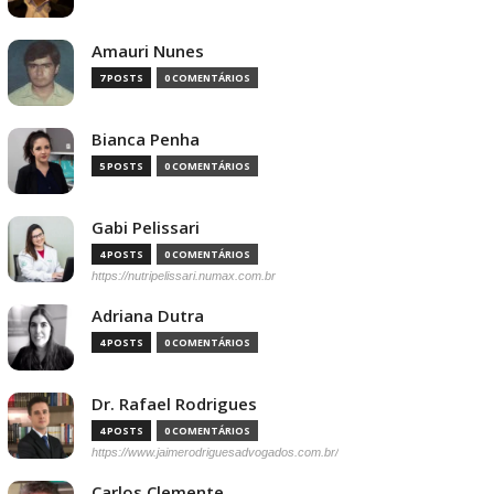
Amauri Nunes
7 POSTS
0 COMENTÁRIOS
Bianca Penha
5 POSTS
0 COMENTÁRIOS
Gabi Pelissari
4 POSTS
0 COMENTÁRIOS
https://nutripelissari.numax.com.br
Adriana Dutra
4 POSTS
0 COMENTÁRIOS
Dr. Rafael Rodrigues
4 POSTS
0 COMENTÁRIOS
https://www.jaimerodriguesadvogados.com.br/
Carlos Clemente