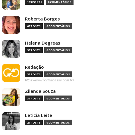
103 POSTS
0 COMENTÁRIOS
Roberta Borges
67 POSTS
0 COMENTÁRIOS
Helena Degreas
37 POSTS
0 COMENTÁRIOS
Redação
32 POSTS
0 COMENTÁRIOS
https://www.portalacesse.com.br/
Zilanda Souza
31 POSTS
0 COMENTÁRIOS
Leticia Leite
21 POSTS
0 COMENTÁRIOS