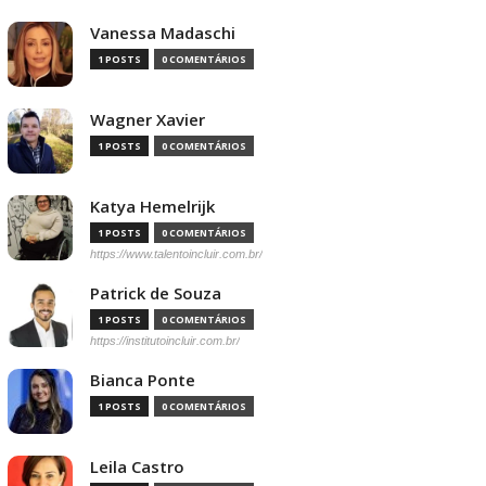
Vanessa Madaschi
1 POSTS
0 COMENTÁRIOS
Wagner Xavier
1 POSTS
0 COMENTÁRIOS
Katya Hemelrijk
1 POSTS
0 COMENTÁRIOS
https://www.talentoincluir.com.br/
Patrick de Souza
1 POSTS
0 COMENTÁRIOS
https://institutoincluir.com.br/
Bianca Ponte
1 POSTS
0 COMENTÁRIOS
Leila Castro