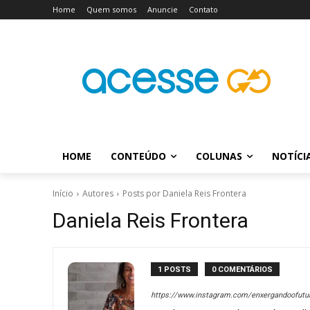
Home
Quem somos
Anuncie
Contato
HOME
CONTEÚDO
COLUNAS
NOTÍCI
Início
Autores
Posts por Daniela Reis Frontera
Daniela Reis Frontera
1 POSTS
0 COMENTÁRIOS
https://www.instagram.com/enxergandoofutu