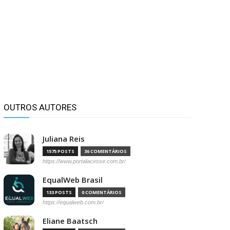
OUTROS AUTORES
Juliana Reis
1575 POSTS
36 COMENTÁRIOS
https://www.portalacesse.com.br/
EqualWeb Brasil
133 POSTS
0 COMENTÁRIOS
https://equalweb.com.br/
Eliane Baatsch