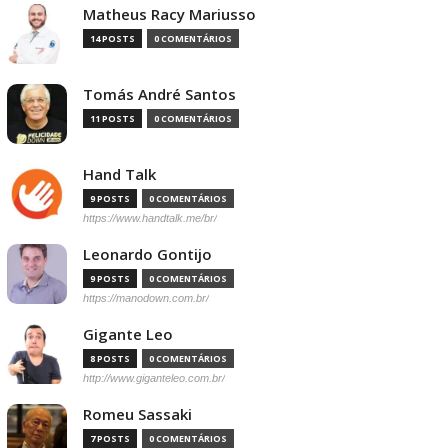
Matheus Racy Mariusso
14 POSTS
0 COMENTÁRIOS
Tomás André Santos
11 POSTS
0 COMENTÁRIOS
Hand Talk
9 POSTS
0 COMENTÁRIOS
https://www.handtalk.me/br/
Leonardo Gontijo
9 POSTS
0 COMENTÁRIOS
https://manodown.com.br/
Gigante Leo
8 POSTS
0 COMENTÁRIOS
http://www.giganteleo.com.br/
Romeu Sassaki
7 POSTS
0 COMENTÁRIOS