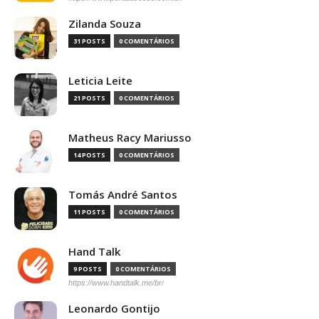
Zilanda Souza
31 POSTS
0 COMENTÁRIOS
Leticia Leite
21 POSTS
0 COMENTÁRIOS
Matheus Racy Mariusso
14 POSTS
0 COMENTÁRIOS
Tomás André Santos
11 POSTS
0 COMENTÁRIOS
Hand Talk
9 POSTS
0 COMENTÁRIOS
https://www.handtalk.me/br/
Leonardo Gontijo