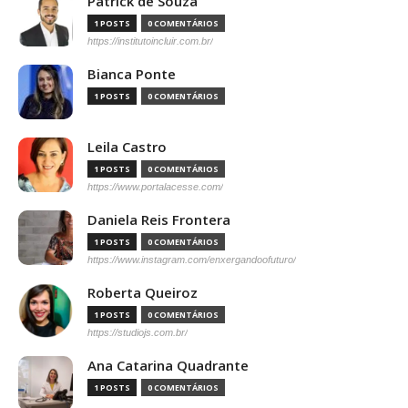
Patrick de Souza
1 POSTS
0 COMENTÁRIOS
https://institutoincluir.com.br/
Bianca Ponte
1 POSTS
0 COMENTÁRIOS
Leila Castro
1 POSTS
0 COMENTÁRIOS
https://www.portalacesse.com/
Daniela Reis Frontera
1 POSTS
0 COMENTÁRIOS
https://www.instagram.com/enxergandoofuturo/
Roberta Queiroz
1 POSTS
0 COMENTÁRIOS
https://studiojs.com.br/
Ana Catarina Quadrante
1 POSTS
0 COMENTÁRIOS