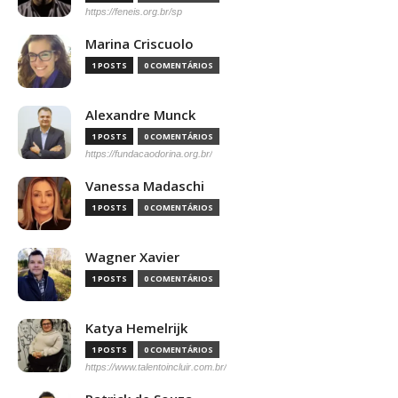
https://feneis.org.br/sp
Marina Criscuolo
1 POSTS
0 COMENTÁRIOS
Alexandre Munck
1 POSTS
0 COMENTÁRIOS
https://fundacaodorina.org.br/
Vanessa Madaschi
1 POSTS
0 COMENTÁRIOS
Wagner Xavier
1 POSTS
0 COMENTÁRIOS
Katya Hemelrijk
1 POSTS
0 COMENTÁRIOS
https://www.talentoincluir.com.br/