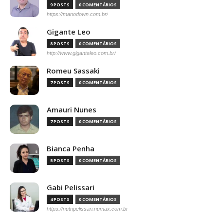
9 POSTS
0 COMENTÁRIOS
https://manodown.com.br/
Gigante Leo
8 POSTS
0 COMENTÁRIOS
http://www.giganteleo.com.br/
Romeu Sassaki
7 POSTS
0 COMENTÁRIOS
Amauri Nunes
7 POSTS
0 COMENTÁRIOS
Bianca Penha
5 POSTS
0 COMENTÁRIOS
Gabi Pelissari
4 POSTS
0 COMENTÁRIOS
https://nutripelissari.numax.com.br