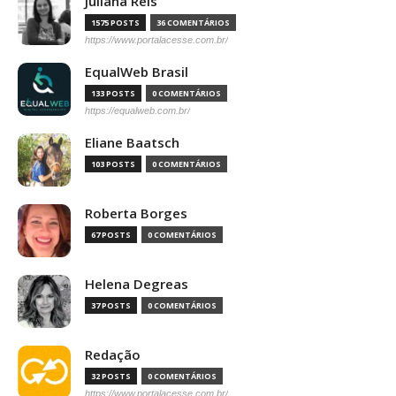
Juliana Reis
1575 POSTS
36 COMENTÁRIOS
https://www.portalacesse.com.br/
EqualWeb Brasil
133 POSTS
0 COMENTÁRIOS
https://equalweb.com.br/
Eliane Baatsch
103 POSTS
0 COMENTÁRIOS
Roberta Borges
67 POSTS
0 COMENTÁRIOS
Helena Degreas
37 POSTS
0 COMENTÁRIOS
Redação
32 POSTS
0 COMENTÁRIOS
https://www.portalacesse.com.br/