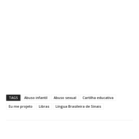
TAGS
Abuso infantil
Abuso sexual
Cartilha educativa
Eu me projeto
Libras
Língua Brasileira de Sinais