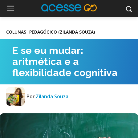
COLUNAS
PEDAGÓGICO (ZILANDA SOUZA)
E se eu mudar:
aritmética e a
flexibilidade cognitiva
Por
Zilanda Souza