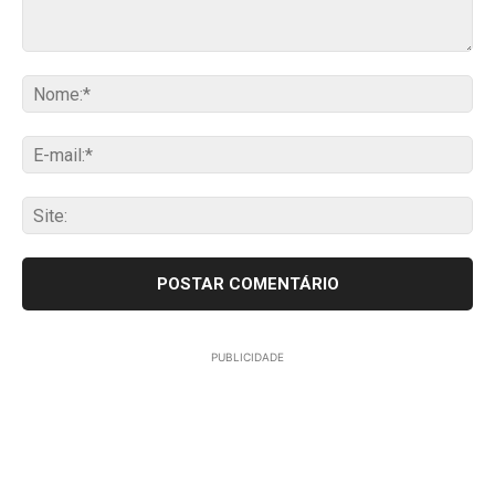
Comentário:
No
E-
mai
Sit
PUBLICIDADE