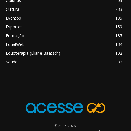
Colunas
405
Cultura
233
Eventos
195
Esportes
159
Educação
135
EqualWeb
134
Equoterapia (Eliane Baatsch)
102
Saúde
82
© 2017-2026.