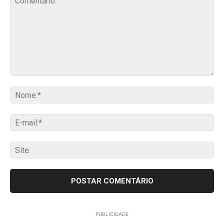
Comentário:
No
E-
mai
Sit
PUBLICIDADE