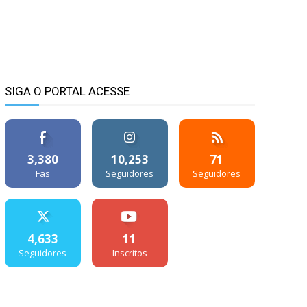
SIGA O PORTAL ACESSE
3,380
10,253
71
Fãs
Seguidores
Seguidores
4,633
11
Seguidores
Inscritos