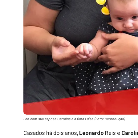
Leo com sua esposa Carolina e a filha Luísa (Foto: Reprodução)
Casados há dois anos,
Leonardo
Reis e
Carol