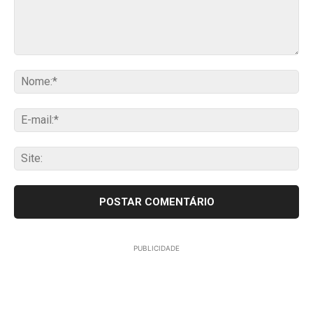
Comentário:
No
E-
mai
Sit
PUBLICIDADE