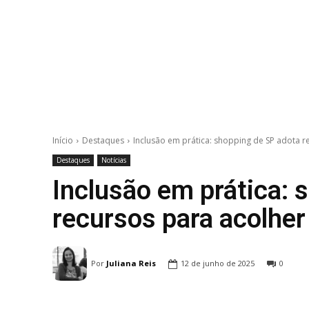
Início
Destaques
Inclusão em prática: shopping de SP adota r
Destaques
Notícias
Inclusão em prática: 
recursos para acolhe
Por
Juliana Reis
12 de junho de 2025
0