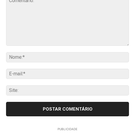
Comentário:
No
E-
mai
Sit
PUBLICIDADE