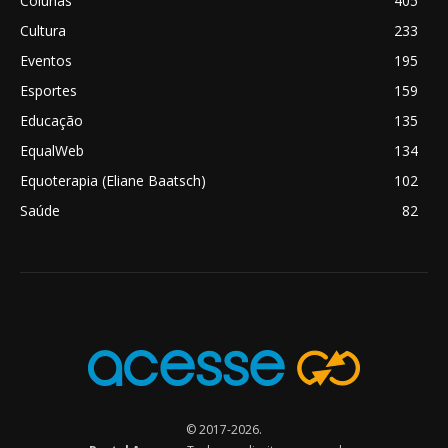
Colunas
405
Cultura
233
Eventos
195
Esportes
159
Educação
135
EqualWeb
134
Equoterapia (Eliane Baatsch)
102
Saúde
82
© 2017-2026.