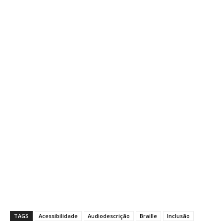
TAGS
Acessibilidade
Audiodescrição
Braille
Inclusão