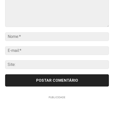
Comentário:
No
E-
mai
Sit
PUBLICIDADE