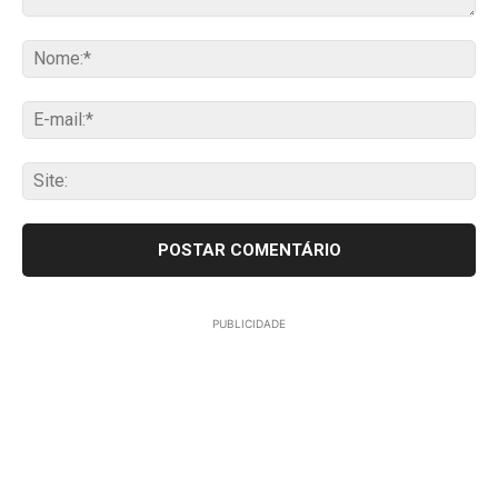
Comentário:
No
E-
mai
Sit
PUBLICIDADE