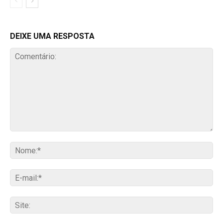
DEIXE UMA RESPOSTA
Comentário:
No
E-
mai
Sit