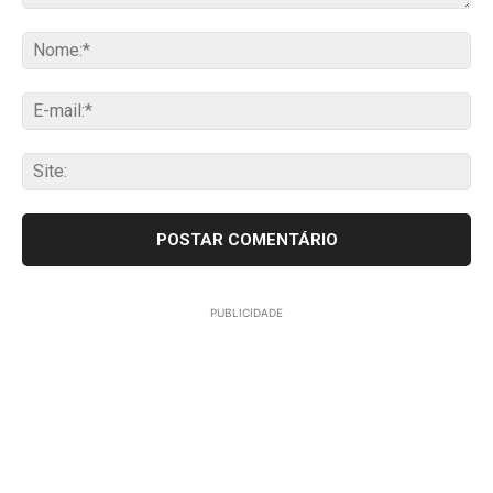
Comentário:
No
E-
mai
Sit
PUBLICIDADE