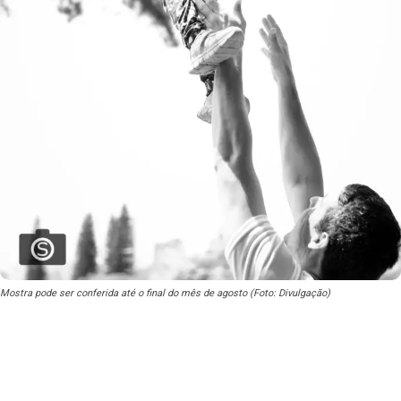
Mostra pode ser conferida até o final do mês de agosto (Foto: Divulgação)