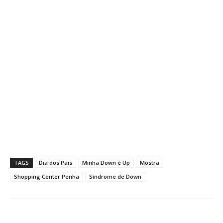
TAGS
Dia dos Pais
Minha Down é Up
Mostra
Shopping Center Penha
Síndrome de Down