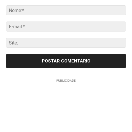
Comentário:
No
E-
mai
Sit
PUBLICIDADE