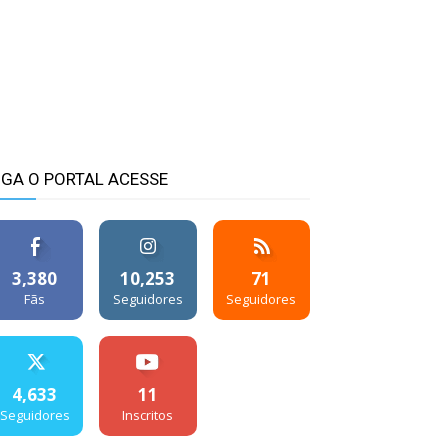
IGA O PORTAL ACESSE
3,380
10,253
71
Fãs
Seguidores
Seguidores
4,633
11
Seguidores
Inscritos