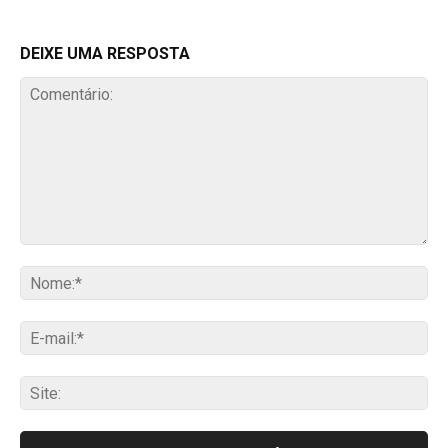
DEIXE UMA RESPOSTA
Comentário:
No
E-
mai
Sit