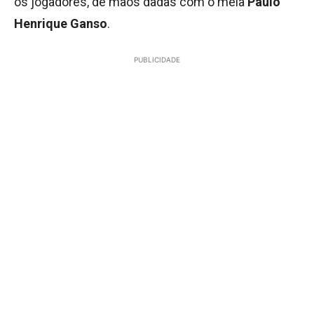
os jogadores, de mãos dadas com o meia
Paulo
Henrique Ganso
.
PUBLICIDADE