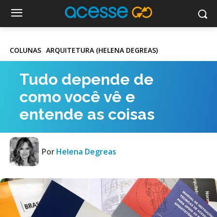
COLUNAS
ARQUITETURA (HELENA DEGREAS)
Tudo depende de
como você vê e
entende as coisas
Por
Helena Degreas