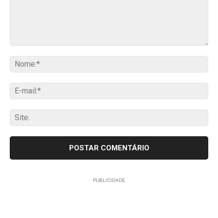
Comentário:
No
E-
mai
Sit
PUBLICIDADE