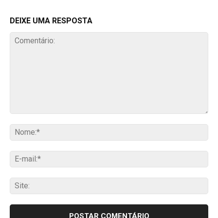
DEIXE UMA RESPOSTA
Comentário:
No
E-
mai
Sit