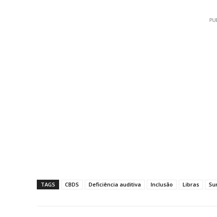
PU
TAGS
CBDS
Deficiência auditiva
Inclusão
Libras
Su