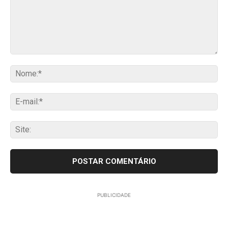
Comentário:
No
E-
mai
Sit
PUBLICIDADE