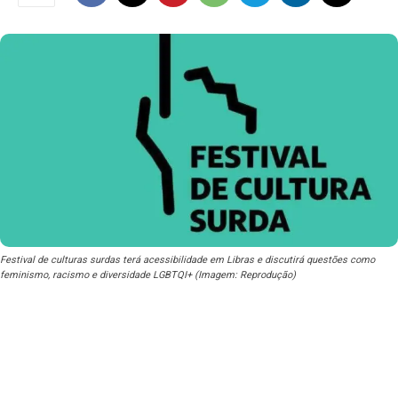
Festival de culturas surdas terá acessibilidade em Libras e discutirá questões como
feminismo, racismo e diversidade LGBTQI+ (Imagem: Reprodução)