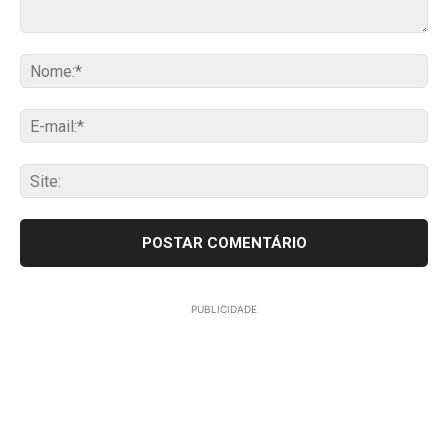
Comentário:
No
E-
mai
Sit
PUBLICIDADE