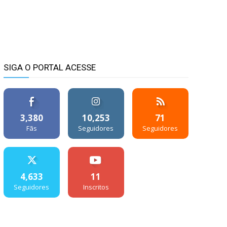
SIGA O PORTAL ACESSE
3,380
10,253
71
Fãs
Seguidores
Seguidores
4,633
11
Seguidores
Inscritos