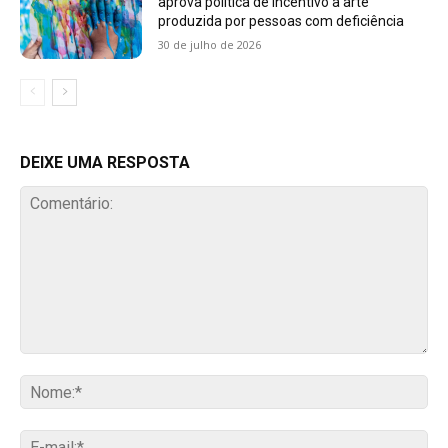
aprova política de incentivo à arte
produzida por pessoas com deficiência
30 de julho de 2026
DEIXE UMA RESPOSTA
Comentário:
No
E-