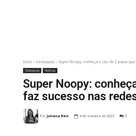
Início
Destaques
Super Noopy: conheça o cão de 2 patas que f
Destaques
Notícias
Super Noopy: conheça
faz sucesso nas redes
Por
Juliana Reis
4 de outubro de 2023
0