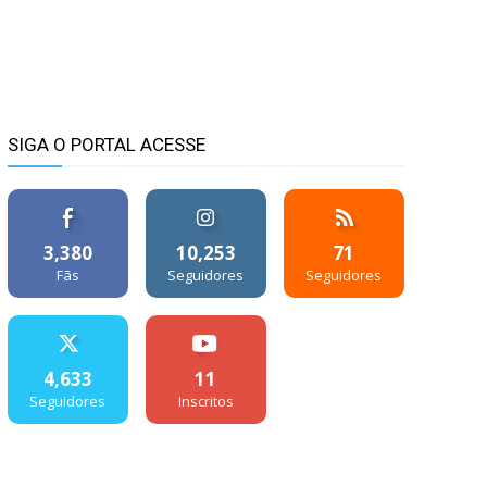
SIGA O PORTAL ACESSE
3,380
10,253
71
Fãs
Seguidores
Seguidores
4,633
11
Seguidores
Inscritos