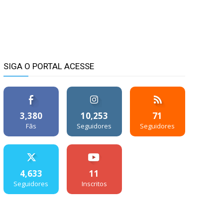
SIGA O PORTAL ACESSE
3,380
10,253
71
Fãs
Seguidores
Seguidores
4,633
11
Seguidores
Inscritos