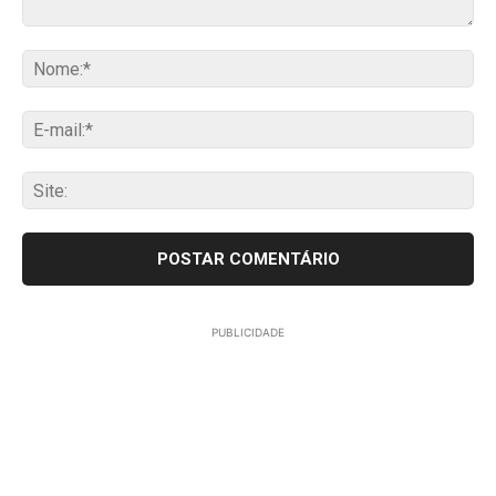
Comentário:
No
E-
mai
Sit
PUBLICIDADE