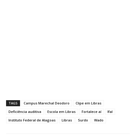
TAGS
Campus Marechal Deodoro
Clipe em Libras
Deficiência auditiva
Escola em Libras
Fortalece aí
Ifal
Instituto Federal de Alagoas
Libras
Surdo
Wado