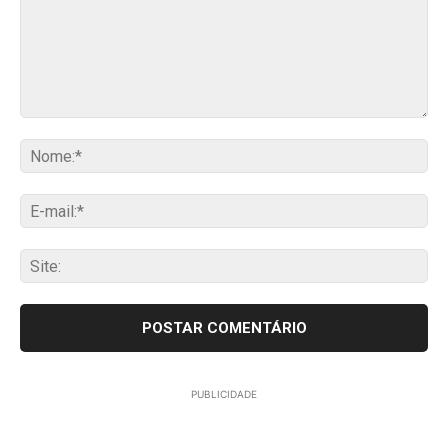
Comentário:
No
E-
mai
Sit
PUBLICIDADE