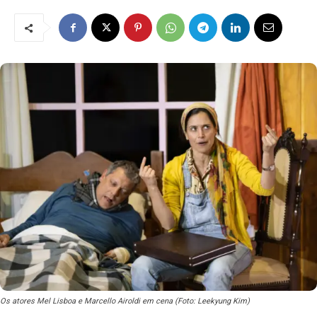
Os atores Mel Lisboa e Marcello Airoldi em cena (Foto: Leekyung Kim)